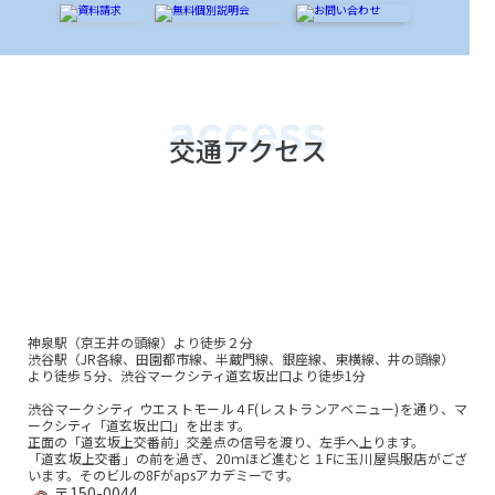
access
交通アクセス
神泉駅（京王井の頭線）より徒歩２分
渋谷駅（JR各線、田園都市線、半蔵門線、銀座線、東横線、井の頭線）
より徒歩５分、渋谷マークシティ道玄坂出口より徒歩1分
渋谷マークシティ ウエストモール４F(レストランアベニュー)を通り、マ
ークシティ「道玄坂出口」を出ます。
正面の「道玄坂上交番前」交差点の信号を渡り、左手へ上ります。
「道玄坂上交番」の前を過ぎ、20ｍほど進むと１Fに玉川屋呉服店がござ
います。そのビルの8Fがapsアカデミーです。
〒150-0044