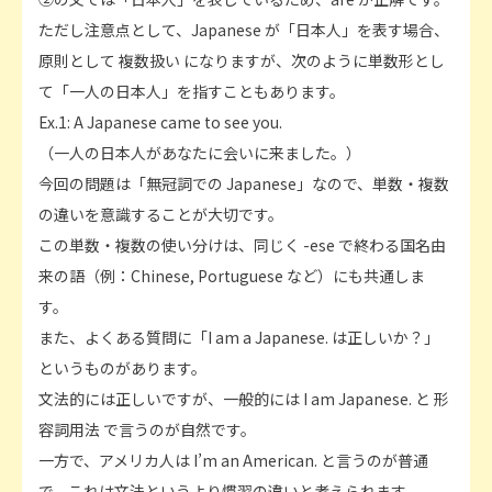
ただし注意点として、Japanese が「日本人」を表す場合、
原則として 複数扱い になりますが、次のように単数形とし
て「一人の日本人」を指すこともあります。
Ex.1: A Japanese came to see you.
（一人の日本人があなたに会いに来ました。）
今回の問題は「無冠詞での Japanese」なので、単数・複数
の違いを意識することが大切です。
この単数・複数の使い分けは、同じく -ese で終わる国名由
来の語（例：Chinese, Portuguese など）にも共通しま
す。
また、よくある質問に「I am a Japanese. は正しいか？」
というものがあります。
文法的には正しいですが、一般的には I am Japanese. と 形
容詞用法 で言うのが自然です。
一方で、アメリカ人は I’m an American. と言うのが普通
で、これは文法というより慣習の違いと考えられます。