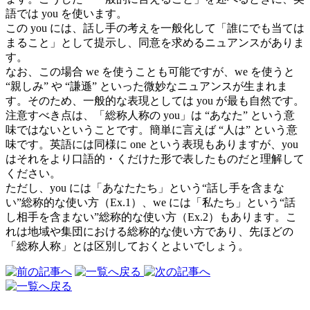
語では you を使います。
この you には、話し手の考えを一般化して「誰にでも当ては
まること」として提示し、同意を求めるニュアンスがありま
す。
なお、この場合 we を使うことも可能ですが、we を使うと
“親しみ” や “謙遜” といった微妙なニュアンスが生まれま
す。そのため、一般的な表現としては you が最も自然です。
注意すべき点は、「総称人称の you」は “あなた” という意
味ではないということです。簡単に言えば “人は” という意
味です。英語には同様に one という表現もありますが、you
はそれをより口語的・くだけた形で表したものだと理解して
ください。
ただし、you には「あなたたち」という“話し手を含まな
い”総称的な使い方（Ex.1）、we には「私たち」という“話
し相手を含まない”総称的な使い方（Ex.2）もあります。こ
れは地域や集団における総称的な使い方であり、先ほどの
「総称人称」とは区別しておくとよいでしょう。