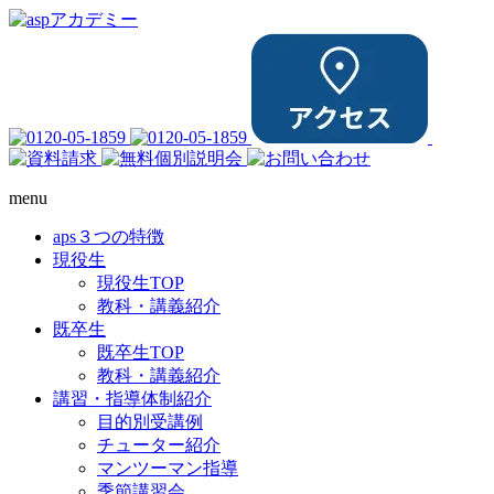
menu
aps３つの特徴
現役生
現役生TOP
教科・講義紹介
既卒生
既卒生TOP
教科・講義紹介
講習・指導体制紹介
目的別受講例
チューター紹介
マンツーマン指導
季節講習会