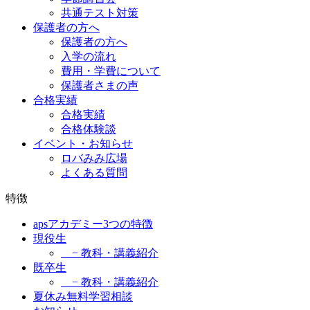
共通テスト対策
保護者の方へ
保護者の方へ
入学の流れ
費用・学費について
保護者さまの声
合格実績
合格実績
合格体験談
イベント・お知らせ
ロバみみ広場
よくある質問
特徴
apsアカデミー3つの特徴
現役生
− 教科・講義紹介
既卒生
− 教科・講義紹介
夏休み無料学習相談