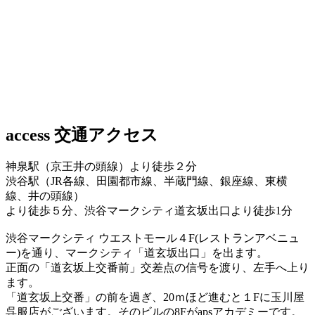
access
交通アクセス
神泉駅（京王井の頭線）より徒歩２分
渋谷駅（JR各線、田園都市線、半蔵門線、銀座線、東横
線、井の頭線）
より徒歩５分、渋谷マークシティ道玄坂出口より徒歩1分
渋谷マークシティ ウエストモール４F(レストランアベニュ
ー)を通り、マークシティ「道玄坂出口」を出ます。
正面の「道玄坂上交番前」交差点の信号を渡り、左手へ上り
ます。
「道玄坂上交番」の前を過ぎ、20ｍほど進むと１Fに玉川屋
呉服店がございます。そのビルの8Fがapsアカデミーです。