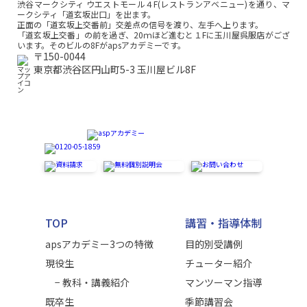
渋谷マークシティ ウエストモール４F(レストランアベニュー)を通り、マ
ークシティ「道玄坂出口」を出ます。
正面の「道玄坂上交番前」交差点の信号を渡り、左手へ上ります。
「道玄坂上交番」の前を過ぎ、20ｍほど進むと１Fに玉川屋呉服店がござ
います。そのビルの8Fがapsアカデミーです。
〒150-0044
東京都渋谷区円山町5-3 玉川屋ビル8F
TOP
講習・指導体制
apsアカデミー3つの特徴
目的別受講例
現役生
チューター紹介
− 教科・講義紹介
マンツーマン指導
既卒生
季節講習会