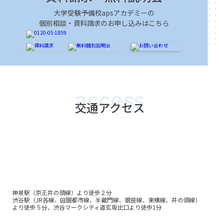
大学受験予備校apsアカデミーの
個別相談・資料請求のお申し込みはこちら
access
交通アクセス
神泉駅（京王井の頭線）より徒歩２分
渋谷駅（JR各線、田園都市線、半蔵門線、銀座線、東横線、井の頭線）
より徒歩５分、渋谷マークシティ道玄坂出口より徒歩1分