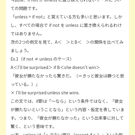
ての問題です。
「unless = if not」と覚えている方も多いと思います。しか
し、すべての場合で if not を unless に置き換えられるわけ
ではありません。
次の2つの例文を見て、A＜ ＞とB＜ ＞の関係を比べてみ
ましょう。
Ex.1（if not ≠ unless のケース）
A＜I'll be surprised＞ if B＜she doesn't win＞.
「彼女が勝たなかったら驚きだ。（＝きっと彼女は勝つと思
っている。）」
× I'll be surprised unless she wins.
この文では、if節は「～なら」という条件ではなく、「彼女
が勝たないということなら」という内容・仮定を表していま
す。つまり、「彼女が勝たなかった」という出来事に対して
驚く、という意味です。
一方、unless は「～でない限り（except if ～）」という例