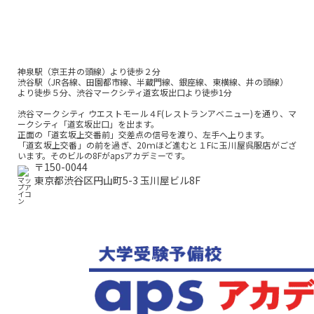
神泉駅（京王井の頭線）より徒歩２分
渋谷駅（JR各線、田園都市線、半蔵門線、銀座線、東横線、井の頭線）
より徒歩５分、渋谷マークシティ道玄坂出口より徒歩1分
渋谷マークシティ ウエストモール４F(レストランアベニュー)を通り、マ
ークシティ「道玄坂出口」を出ます。
正面の「道玄坂上交番前」交差点の信号を渡り、左手へ上ります。
「道玄坂上交番」の前を過ぎ、20ｍほど進むと１Fに玉川屋呉服店がござ
います。そのビルの8Fがapsアカデミーです。
〒150-0044
東京都渋谷区円山町5-3 玉川屋ビル8F