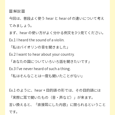
☰ 解説 ☰
今回は、普段よく使う hear と hear of の違いについて考え
てみましょう。
まず、hear の使い方がよく分かる例文を3つ見てください。
Ex.1 I heard the sound of a violin.
「私はバイオリンの音を聞きました」
Ex.2 I want to hear about your country.
「あなたの国についていろいろ話を聞きたいです」
Ex.3 I’ve never heard of such a thing.
「私はそんなことは一度も聞いたことがない」
Ex.1 のように、hear + 目的語 の形では、その目的語には
「実際に耳で聞いたもの（音・声など）」が来ます。
言い換えると、「直接耳にした内容」に限られるということ
です。