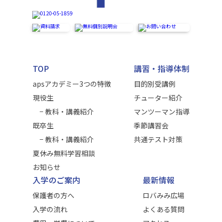
TOP
講習・指導体制
apsアカデミー3つの特徴
目的別受講例
現役生
チューター紹介
− 教科・講義紹介
マンツーマン指導
既卒生
季節講習会
− 教科・講義紹介
共通テスト対策
夏休み無料学習相談
お知らせ
入学のご案内
最新情報
保護者の方へ
ロバみみ広場
入学の流れ
よくある質問